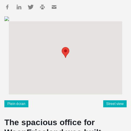
Plein écran
Street view
The spacious office for