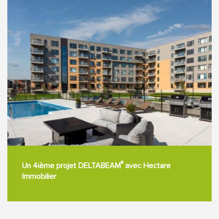
®
Un 4ième projet DELTABEAM
avec Hectare
Immobilier