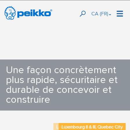
CA (FR)
Une façon concrètement
Une façon concrètement
plus rapide, sécuritaire et
plus rapide, sécuritaire et
durable de concevoir et
durable de concevoir et
construire
construire
LANDI Einsiedeln AG, Switzerland
Luxenbourg II & III, Quebec City