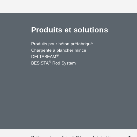
Produits et solutions
Produits pour béton préfabriqué
Charpente à plancher mince
®
DELTABEAM
®
BESISTA
Rod System
cebook
YouTube
Contact Us