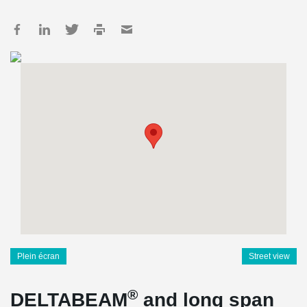
Plein écran
Street view
®
DELTABEAM
and long span