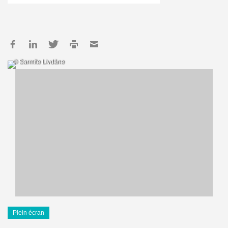
© Sarmīte Livdāne
Plein écran