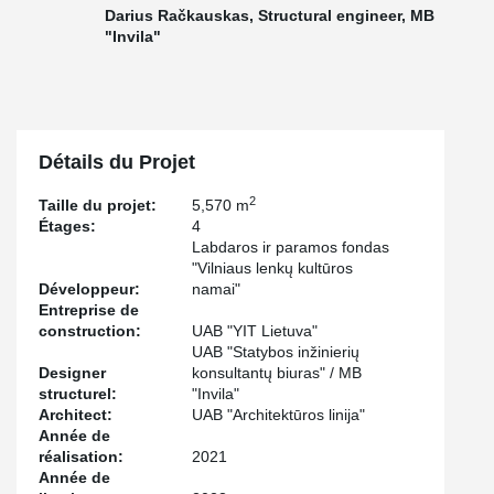
Darius Račkauskas, Structural engineer, MB
"Invila"
Détails du Projet
2
Taille du projet:
5,570 m
Étages:
4
Labdaros ir paramos fondas
"Vilniaus lenkų kultūros
Développeur:
namai"
Entreprise de
construction:
UAB "YIT Lietuva"
UAB "Statybos inžinierių
Designer
konsultantų biuras" / MB
structurel:
"Invila"
Architect:
UAB "Architektūros linija"
Année de
réalisation:
2021
Année de