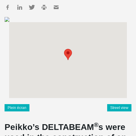
Plein écran
Street view
®
Peikko’s DELTABEAM
s were