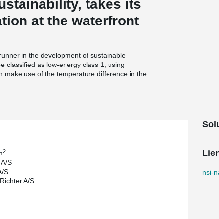
tainability, takes its
tion at the waterfront
 runner in the development of sustainable
e classified as low-energy class 1, using
ch make use of the temperature difference in the
Solu
2
Lie
m
 A/S
A/S
nsi-n
 Richter A/S