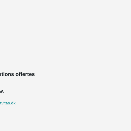
tions offertes
ns
avitas.dk