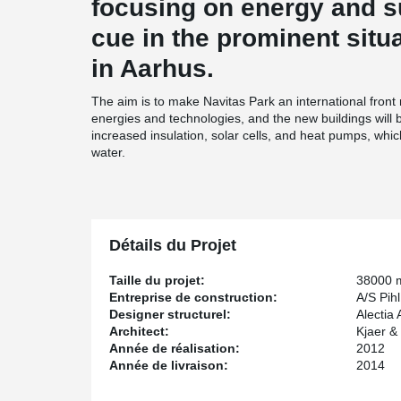
focusing on energy and sus
cue in the prominent situa
in Aarhus.
The aim is to make Navitas Park an international front
energies and technologies, and the new buildings will b
increased insulation, solar cells, and heat pumps, whi
water.
Détails du Projet
Taille du projet:
38000 
Entreprise de construction:
A/S Pihl
Designer structurel:
Alectia 
Architect:
Kjaer &
Année de réalisation:
2012
Année de livraison:
2014