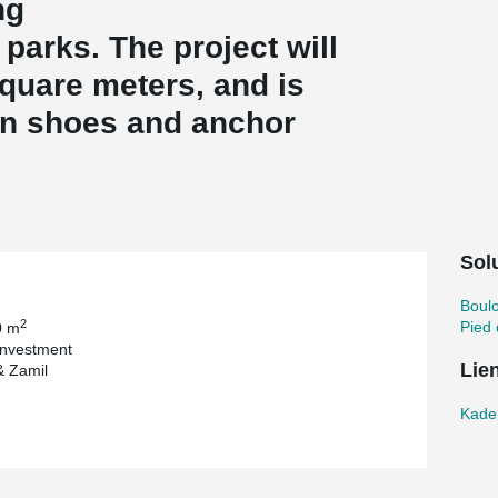
ng
arks. The project will
quare meters, and is
mn shoes and anchor
Solu
Boul
2
Pied
0 m
Investment
Lie
& Zamil
Kaden