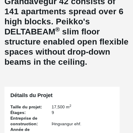
Grandavegur 42 consists of
141 apartments spread over 6
high blocks. Peikko's
®
DELTABEAM
slim floor
structure enabled open flexible
spaces without drop-down
beams in the ceiling.
Détails du Projet
2
Taille du projet:
17,500 m
Étages:
9
Entreprise de
construction:
Þingvangur ehf.
Année de