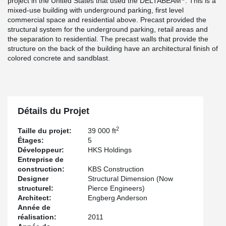
project in the United States that used the DELTABEAM
. This is a
mixed-use building with underground parking, first level
commercial space and residential above. Precast provided the
structural system for the underground parking, retail areas and
the separation to residential. The precast walls that provide the
structure on the back of the building have an architectural finish of
colored concrete and sandblast.
Détails du Projet
2
Taille du projet:
39 000 ft
Étages:
5
Développeur:
HKS Holdings
Entreprise de
construction:
KBS Construction
Designer
Structural Dimension (Now
structurel:
Pierce Engineers)
Architect:
Engberg Anderson
Année de
réalisation:
2011