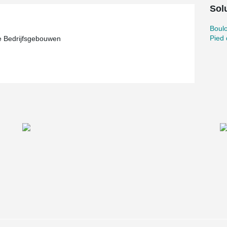
Solu
Boul
Pied
e Bedrijfsgebouwen