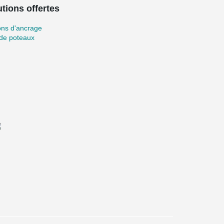
tions offertes
ons d'ancrage
 de poteaux