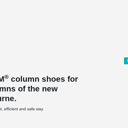
®
M
column shoes for
umns of the new
urne.
, efficient and safe way.