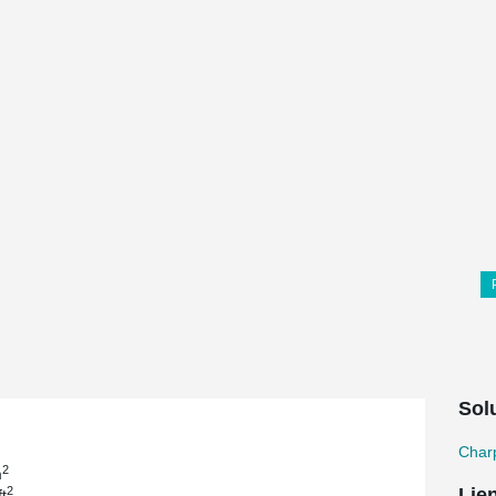
Solu
Char
2
m
2
Lie
t