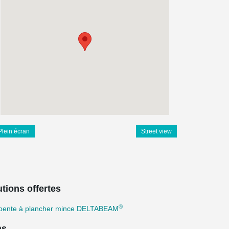
Plein écran
Street view
tions offertes
®
pente à plancher mince DELTABEAM
ns