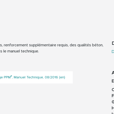
D
es, renforcement supplémentaire requis, des qualités béton,
ns le manuel technique.
D
®
ge PPM
, Manuel Technique, 08/2016 (en)
C
F
G
H