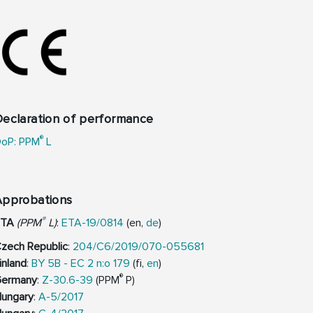
eclaration of performance
®
oP: PPM
L
Approbations
®
ETA
(PPM
L)
:
ETA-19/0814
(en,
de
)
zech Republic
:
204/C6/2019/070-055681
inland
:
BY 5B - EC 2 n:o 179
(fi,
en
)
®
ermany
:
Z-30.6-39
(PPM
P)
ungary
:
A-5/2017