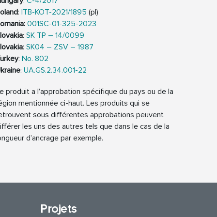
ungary
:
C-4/2017
oland
:
ITB-KOT-2021/1895
(pl)
omania:
001SC-01-325-2023
lovakia
:
SK TP – 14/0099
lovakia
:
SK04 – ZSV – 1987
urkey
:
No. 802
kraine
:
UA.GS.2.34.001-22
e produit a l’approbation spécifique du pays ou de la
égion mentionnée ci-haut. Les produits qui se
etrouvent sous différentes approbations peuvent
ifférer les uns des autres tels que dans le cas de la
ongueur d’ancrage par exemple.
Projets