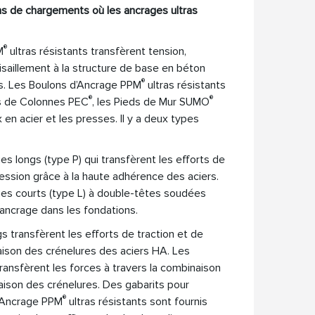
ns de chargements où les ancrages ultras
®
M
ultras résistants transfèrent tension,
saillement à la structure de base en béton
®
ns. Les Boulons d’Ancrage PPM
ultras résistants
®
®
ds de Colonnes PEC
, les Pieds de Mur SUMO
n acier et les presses. Il y a deux types
s longs (type P) qui transfèrent les efforts de
ession grâce à la haute adhérence des aciers.
es courts (type L) à double-têtes soudées
ancrage dans les fondations.
s transfèrent les efforts de traction et de
iaison des crénelures des aciers HA. Les
ransfèrent les forces à travers la combinaison
iaison des crénelures. Des gabarits pour
®
 d’Ancrage PPM
ultras résistants sont fournis