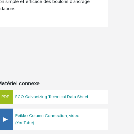
tion simple et efficace des boulons d’ancrage
ndations.
atériel connexe
ECO Galvanizing Technical Data Sheet
Peikko Column Connection, video
(YouTube)