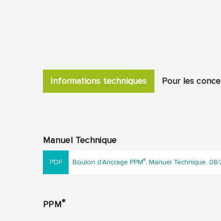
Informations techniques
Pour les conc
Manuel Technique
®
Boulon d’Ancrage PPM
, Manuel Technique, 08/
®
PPM