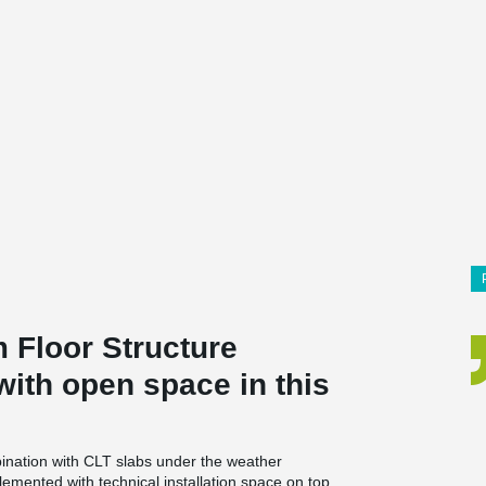
 Floor Structure
with open space in this
bination with CLT slabs under the weather
plemented with technical installation space on top