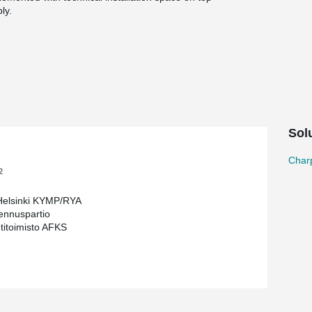
bly.
Solu
Char
2
 Helsinki KYMP/RYA
ennuspartio
htitoimisto AFKS