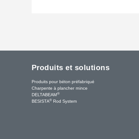
Produits et solutions
Produits pour béton préfabriqué
Charpente à plancher mince
®
DELTABEAM
®
BESISTA
Rod System
cebook
YouTube
Contact Us