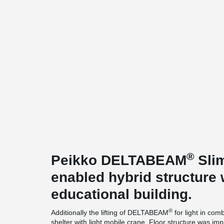
®
Peikko DELTABEAM
Slim
enabled hybrid structure 
educational building.
®
Additionally the lifting of DELTABEAM
for light in com
shelter with light mobile crane. Floor structure was im